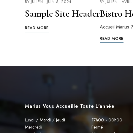
BY
JULIEN
JUIN 5, 2024
BY
JULIEN
AVRIL
Sample Site Header
Bistro H
Accueil Marius 
READ MORE
READ MORE
Marius Vous Accueille Toute L'année
Lundi / Mardi / Jeudi
17h00 - 00h00
Mercredi
Fermé